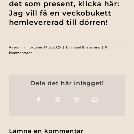
det som present, klicka här:
Jag vill få en veckobukett
hemlevererad till dörren!
Av
admin
|
oktober 14th, 2025
|
Blombud & leverans
|
0
kommentarer
Dela det här inlägget!
Facebook
X
Pinterest
E-
post
Lämna en kommentar