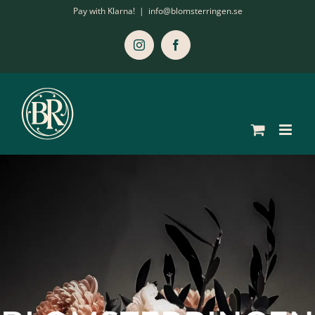
Fortsätt
Pay with Klarna!
|
info@blomsterringen.se
till
innehållet
Instagram
Facebook