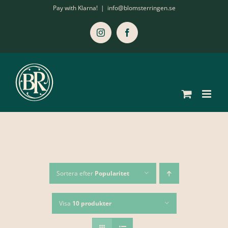
Fortsätt
Pay with Klarna!
|
info@blomsterringen.se
till
innehållet
Instagram
Facebook
Sortera efter
Popularitet
Visa
10 produkter