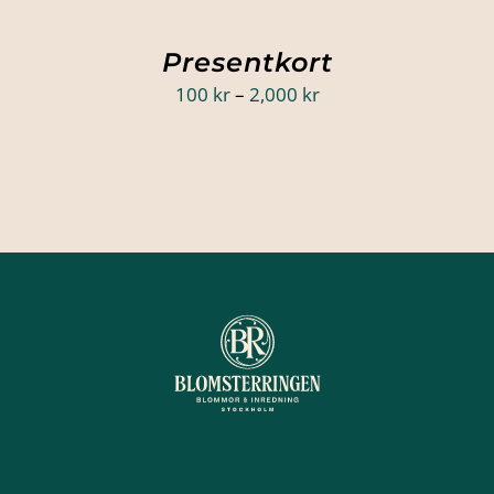
Presentkort
Prisintervall:
100
kr
–
2,000
kr
100 kr
till
2,000 kr